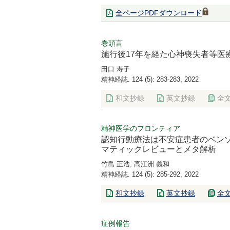
全ページPDFダウンロード
巻頭言
施行後17年を経た心神喪失者等医
田口 寿子
精神経誌. 124 (5): 283-283, 2022
和文抄録
英文抄録
全
精神医学のフロンティア
認知行動療法は不安症患者のベン
マティックレビューとメタ解析
竹島 正浩, 高江洲 義和
精神経誌. 124 (5): 285-292, 2022
和文抄録
英文抄録
全
症例報告