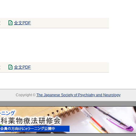
文
全文PDF
文
全文PDF
Copyright ©
The Japanese Society of Psychiatry and Neurology