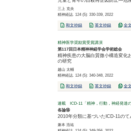
児童と青年の自殺再企図防止―危
三上 克央
精神経誌. 124 (5): 330-339, 2022
和文抄録
英文抄録
全
精神医学奨励賞受賞講演
第117回日本精神神経学会学術総会
精神疾患の大脳白質微小構造変化
の研究
越山 太輔
精神経誌. 124 (5): 340-348, 2022
和文抄録
英文抄録
全
連載 ICD-11「精神，行動，神経発
各論⑭
2010年分類に基づいたICD-11の
兼本 浩祐
精神経誌. 124 (5): 349-356, 2022