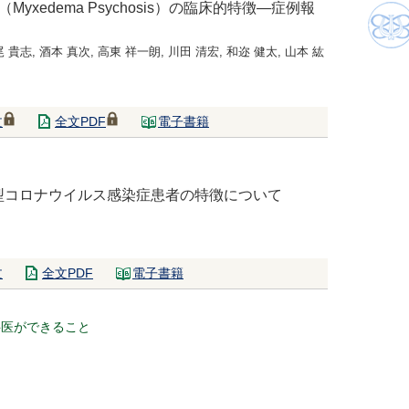
Myxedema Psychosis）の臨床的特徴―症例報
尾 貴志, 酒本 真次, 高東 祥一朗, 川田 清宏, 和迩 健太, 山本 紘
文
全文PDF
電子書籍
型コロナウイルス感染症患者の特徴について
文
全文PDF
電子書籍
科医ができること