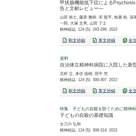
甲状腺機能低下症によるPsychosis（
告と文献レビュー―
山田 裕士, 藤原 雅樹, 宋 龍平, 枝廣 暁, 深
一郎, 大塚 文男, 山田 了士
精神経誌. 124 (5): 293-299, 2022
和文抄録
英文抄録
全
資料
自治体立精神科病院に入院した新
北村 立, 来住 由樹, 田中 究
精神経誌. 124 (5): 300-307, 2022
和文抄録
英文抄録
全
特集 子どもの自殺を防ぐために精神
子どもの自殺の基礎知識
太刀川 弘和
精神経誌. 124 (5): 308-314, 2022