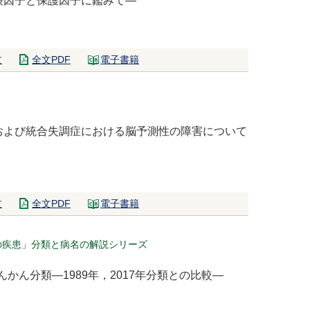
険因子と保護因子に鑑みて―
文
全文PDF
電子書籍
および統合失調症における脳予測性の障害について
文
全文PDF
電子書籍
達の疾患」分類と病名の解説シリーズ
てんかん分類―1989年，2017年分類との比較―