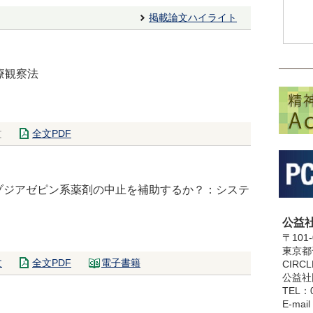
掲載論文ハイライト
療観察法
文
全文PDF
ゾジアゼピン系薬剤の中止を補助するか？：システ
公益
〒101-
東京都
文
全文PDF
電子書籍
CIRC
公益社
TEL：0
E-mai