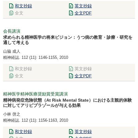
和文抄録
英文抄録
全文
全文PDF
会長講演
求められる精神医学の将来ビジョン：うつ病の教育・診療・研究を
通して考える
山脇 成人
精神経誌. 112 (11): 1146-1155, 2010
和文抄録
英文抄録
全文
全文PDF
精神医学精神医療奨励賞受賞講演
精神病発症危険状態（At Risk Mental State）における主観的体験
に対してアリピプラゾールが与える効果
小林 啓之
精神経誌. 112 (11): 1156-1163, 2010
和文抄録
英文抄録