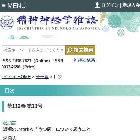
≡
MENU
ログイン
|
新規入会
詳細検索
ISSN 2436-7621（Online） ISSN
0033-2658（Print）
Journal HOME
>
号一覧
> 目次
目次
第112巻 第11号
巻頭言
近頃のいわゆる「うつ病」について思うこと
森 隆夫