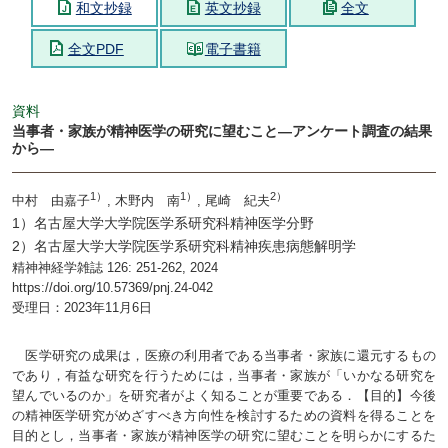
和文抄録
英文抄録
全文
全文PDF
電子書籍
資料
当事者・家族が精神医学の研究に望むこと―アンケート調査の結果
から―
1）
1）
2）
中村 由嘉子
, 木野内 南
, 尾崎 紀夫
1）名古屋大学大学院医学系研究科精神医学分野
2）名古屋大学大学院医学系研究科精神疾患病態解明学
精神神経学雑誌 126: 251-262, 2024
https://doi.org/10.57369/pnj.24-042
受理日：2023年11月6日
医学研究の成果は，医療の利用者である当事者・家族に還元するもの
であり，有益な研究を行うためには，当事者・家族が「いかなる研究を
望んでいるのか」を研究者がよく知ることが重要である．【目的】今後
の精神医学研究がめざすべき方向性を検討するための資料を得ることを
目的とし，当事者・家族が精神医学の研究に望むことを明らかにするた