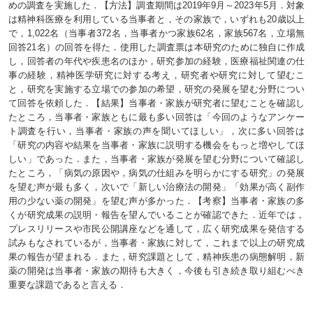
めの調査を実施した．【方法】調査期間は2019年9月～2023年5月．対象
は精神科医療を利用している当事者と，その家族で，いずれも20歳以上
で，1,022名（当事者372名，当事者かつ家族62名，家族567名，立場無
回答21名）の回答を得た．使用した調査票は本研究のために独自に作成
し，回答者の年代や疾患名のほか，研究参加の経験，医療福祉関連の仕
事の経験，精神医学研究に対する考え，研究者や研究に対して望むこ
と，研究を実施する立場での参加の希望，研究の発展を望む分野につい
て回答を依頼した．【結果】当事者・家族が研究者に望むことを確認し
たところ，当事者・家族ともに最も多い回答は「今回のようなアンケー
ト調査を行い，当事者・家族の声を聞いてほしい」，次に多い回答は
「研究の内容や結果を当事者・家族に説明する機会をもっと増やしてほ
しい」であった．また，当事者・家族が発展を望む分野について確認し
たところ，「病気の原因や，病気の仕組みを明らかにする研究」の発展
を望む声が最も多く，次いで「新しい治療法の開発」「効果が高く副作
用の少ない薬の開発」を望む声が多かった．【考察】当事者・家族の多
くが研究成果の説明・報告を望んでいることが確認できた．近年では，
プレスリリースや市民公開講座などを通して，広く研究成果を発信する
試みもなされているが，当事者・家族に対して，これまで以上の研究成
果の報告が望まれる．また，研究課題として，精神疾患の病態解明，新
薬の開発は当事者・家族の期待も大きく，今後も引き続き取り組むべき
重要な課題であると言える．