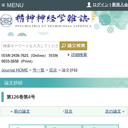
≡
MENU
ログイン
|
新規入会
詳細検索
ISSN 2436-7621（Online） ISSN
0033-2658（Print）
Journal HOME
>
号一覧
>
目次
> 論文抄録
論文抄録
第126巻第4号
«
前の論文
↑
目次
次の論文
»