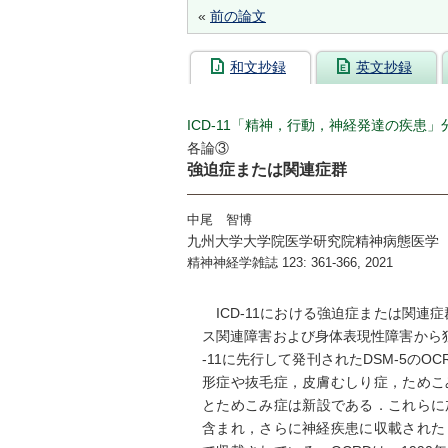
«
前の論文
和文抄録
英文抄録
ICD-11「精神，行動，神経発達の疾患
各論③
強迫症または関連症群
中尾 智博
九州大学大学院医学研究院精神病態医学
精神神経学雑誌 123: 361-366, 2021
ICD-11における強迫症または関連症群
ス関連障害および身体表現性障害から独
-11に先行して発刊されたDSM-5の
形症や抜毛症，皮膚むしり症，ためこ
とためこみ症は新設である．これらに加
含まれ，さらに神経疾患に収載された