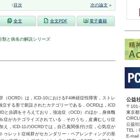
↑
目次
次の論文
»
全文
全文PDF
電子書籍
」分類と病名の解説シリーズ
（OCRD）は，ICD-10におけるF4神経症性障害，ストレ
公益
立する形で新設されたカテゴリーである．OCRDは，ICD
〒101-
東京都
OCRDと歩調をそろえており，強迫症（OCD）のほか，身体醜
CIRC
み症がカテゴライズされている．そのうち，皮膚むしり症
公益社
え，ICD-11のOCRDでは，自己臭関係付け症，心気症が
TEL：0
トゥレット症候群がセカンダリー・ペアレンティングの形
E-mai