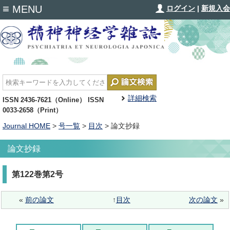
≡
MENU
ログイン
|
新規入会
詳細検索
ISSN 2436-7621（Online） ISSN
0033-2658（Print）
Journal HOME
>
号一覧
>
目次
> 論文抄録
論文抄録
第122巻第2号
«
前の論文
↑
目次
次の論文
»