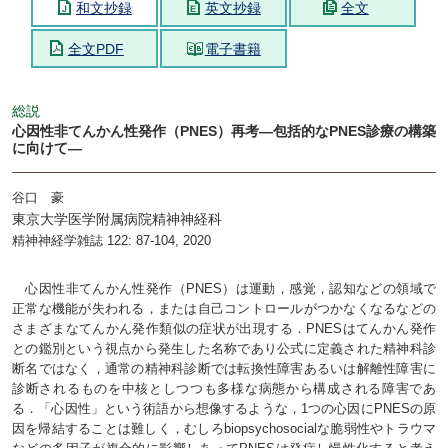
和文抄録
英文抄録
全文
全文PDF
電子書籍
総説
心因性非てんかん性発作（PNES）再考―包括的なPNES診療の構築
に向けて―
谷口 豪
東京大学医学附属病院精神神経科
精神神経学雑誌 122: 87-104, 2020
心因性非てんかん性発作（PNES）は運動，感覚，認知などの領域で
正常な機能が失われる，または自己コントロールがつかなくなるなどの
さまざまなてんかん発作類似の症状が出現する．PNESはてんかん発作
との鑑別という視点から発生した名称であり公式に定義された精神科診
断名ではなく，通常の精神科診断では転換性障害あるいは解離性障害に
診断されるものを中核としつつも多様な病態から構成される障害であ
る．「心因性」という術語から想像するような，1つの心因にPNESの原
因を帰結することは難しく，むしろbiopsychosocialな脆弱性やトラウマ