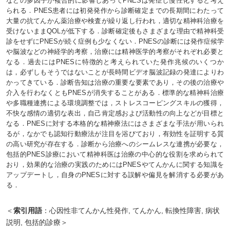
などの多因子が複合的に影響しあってPNESは発症し慢性化すると考え
られる．PNES患者には初発発作から診断確定までの長期間にわたって
大量の抗てんかん薬治療や検査が繰り返し行われ，適切な精神科治療を
受けないままQOLが低下する．診断確定後もさまざまな理由で精神科受
診をせずにPNESが続く症例も少なくない．PNESの診断には発作症候学
や脳波などの神経学的考察，治療には精神医学的考察がそれぞれ必要と
なる．過去にはPNESに特徴的と考えられていた発作兆候のいくつか
は，必ずしもそうではないことが長時間ビデオ脳波記録の発達によりわ
かってきている．診断告知は治療の重要な要素であり，その後の治療や
介入を行わなくともPNESが消失することがある．標準的な精神科治療
や多職種連携による環境調整では，ストレスコーピングスキルの獲得，
不快な感情の適切な表出，自己肯定感および活動性の向上などが目標と
なる．PNESに対する本格的な精神療法にはさまざまな手法が用いられ
るが，なかでも認知行動療法が注目を浴びており，有効性を証明する質
の高い研究が存在する．診断から治療へのシームレスな連携が必要な，
包括的PNES診療において精神科医は治療の中心的な役割を求められて
おり，効果的な治療の実践のためにはPNESやてんかんに関する知識を
アップデートし，自身のPNESに対する誤解や偏見を解消する必要があ
る．
＜
索引用語
：心因性非てんかん性発作, てんかん, 転換性障害, 病状
説明, 包括的診療＞