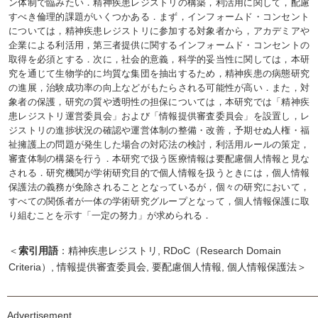
ン体制で臨みたい．精神疾患レジストリの構築，利活用に関して，配慮
すべき倫理的課題がいくつかある．まず，インフォームド・コンセント
については，精神疾患レジストリに参加する対象者から，アカデミアや
企業による利活用，第三者提供に関するインフォームド・コンセントの
取得を必須とする．次に，社会的意義，科学的妥当性に関しては，本研
究を通じて生物学的に均質な集団を抽出するため，精神疾患の病態研究
の進展，治験成功率の向上などがもたらされる可能性が高い．また，対
象者の保護，研究の質や透明性の担保については，本研究では「精神疾
患レジストリ運営委員会」および「情報提供審査委員会」を設置し，レ
ジストリの進捗状況の確認や運営体制の整備・改善，予期せぬ人権・福
祉擁護上の問題が発生した場合の対応法の検討，利活用ルールの策定，
審査体制の構築を行う．本研究で扱う医療情報は要配慮個人情報と見な
される．研究機関が学術研究目的で個人情報を扱うときには，個人情報
保護法の義務が免除されることとなっているが，個々の研究において，
すべての関係者が一体の学術研究グループとなって，個人情報保護に取
り組むことを示す「一定の努力」が求められる．
＜
索引用語
：精神疾患レジストリ, RDoC（Research Domain
Criteria）, 情報提供審査委員会, 要配慮個人情報, 個人情報保護法＞
Advertisement