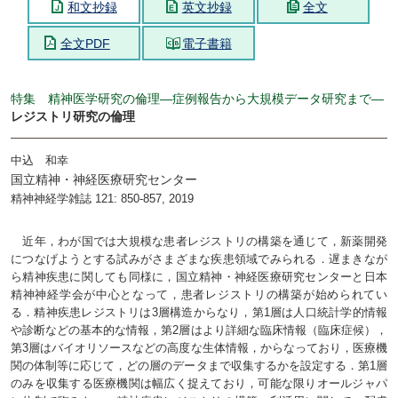
和文抄録
英文抄録
全文
全文PDF
電子書籍
特集 精神医学研究の倫理―症例報告から大規模データ研究まで―
レジストリ研究の倫理
中込 和幸
国立精神・神経医療研究センター
精神神経学雑誌 121: 850-857, 2019
近年，わが国では大規模な患者レジストリの構築を通じて，新薬開発
につなげようとする試みがさまざまな疾患領域でみられる．遅まきなが
ら精神疾患に関しても同様に，国立精神・神経医療研究センターと日本
精神神経学会が中心となって，患者レジストリの構築が始められてい
る．精神疾患レジストリは3層構造からなり，第1層は人口統計学的情報
や診断などの基本的な情報，第2層はより詳細な臨床情報（臨床症候），
第3層はバイオリソースなどの高度な生体情報，からなっており，医療機
関の体制等に応じて，どの層のデータまで収集するかを設定する．第1層
のみを収集する医療機関は幅広く捉えており，可能な限りオールジャパ