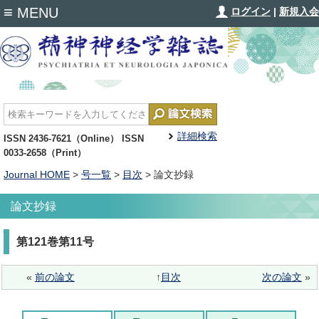
≡
MENU
ログイン
|
新規入会
詳細検索
ISSN 2436-7621（Online） ISSN
0033-2658（Print）
Journal HOME
>
号一覧
>
目次
> 論文抄録
論文抄録
第121巻第11号
«
前の論文
↑
目次
次の論文
»