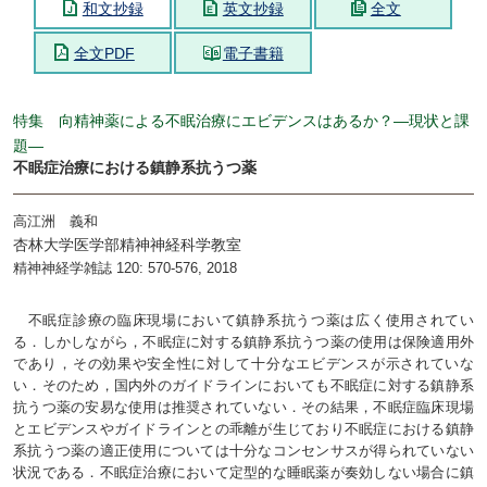
和文抄録
英文抄録
全文
全文PDF
電子書籍
特集 向精神薬による不眠治療にエビデンスはあるか？―現状と課
題―
不眠症治療における鎮静系抗うつ薬
高江洲 義和
杏林大学医学部精神神経科学教室
精神神経学雑誌 120: 570-576, 2018
不眠症診療の臨床現場において鎮静系抗うつ薬は広く使用されてい
る．しかしながら，不眠症に対する鎮静系抗うつ薬の使用は保険適用外
であり，その効果や安全性に対して十分なエビデンスが示されていな
い．そのため，国内外のガイドラインにおいても不眠症に対する鎮静系
抗うつ薬の安易な使用は推奨されていない．その結果，不眠症臨床現場
とエビデンスやガイドラインとの乖離が生じており不眠症における鎮静
系抗うつ薬の適正使用については十分なコンセンサスが得られていない
状況である．不眠症治療において定型的な睡眠薬が奏効しない場合に鎮