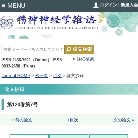
≡
MENU
ログイン
|
新規入会
詳細検索
ISSN 2436-7621（Online） ISSN
0033-2658（Print）
Journal HOME
>
号一覧
>
目次
> 論文抄録
論文抄録
第120巻第7号
«
前の論文
↑
目次
次の論文
»