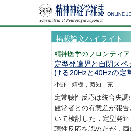
掲載論文ハイライト
精神医学のフロンティア
定型発達児と自閉スペ
ける20Hzと40Hzの
小野 靖樹，菊知 充
定常聴性反応は統合失調
健常者との有意差が報告
いて検討した．定型発達
聴性反応を認めたが，両