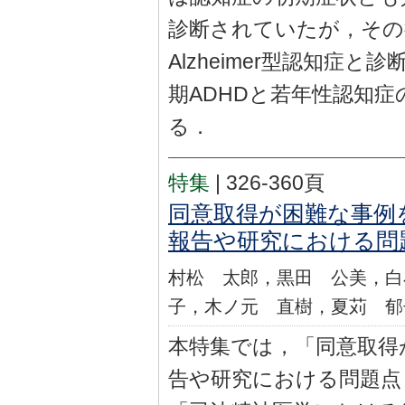
診断されていたが，その
Alzheimer型認知症
期ADHDと若年性認知
る．
特集
|
326-360頁
同意取得が困難な事例
報告や研究における問
村松 太郎，黒田 公美，白
子，木ノ元 直樹，夏苅 郁
本特集では，「同意取得
告や研究における問題点