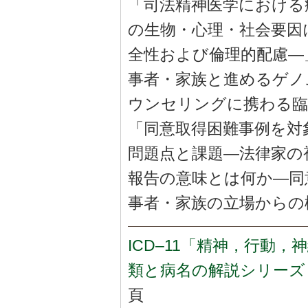
「司法精神医学における
の生物・心理・社会要因
全性および倫理的配慮―
事者・家族と進めるゲノ
ウンセリングに携わる臨
「同意取得困難事例を対
問題点と課題―法律家の
報告の意味とは何か―同
事者・家族の立場からの
ICD‒11「精神，行動
類と病名の解説シリーズ
頁