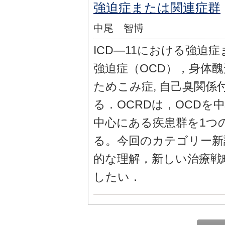
強迫症または関連症群
中尾 智博
ICD—11における強迫
強迫症（OCD），身体
ためこみ症, 自己臭関
る．OCRDは，OCDを
中心にある疾患群を1つ
る。今回のカテゴリー新
的な理解，新しい治療戦
したい．