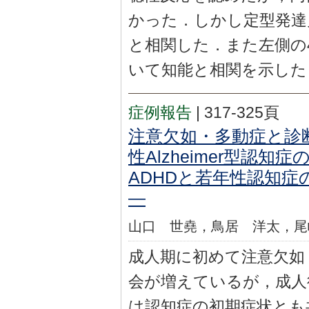
かった．しかし定型発達
と相関した．また左側の
いて知能と相関を示した
症例報告
|
317-325頁
注意欠如・多動症と診
性Alzheimer型認知
ADHDと若年性認知症
―
山口 世堯，鳥居 洋太，尾
成人期に初めて注意欠如
会が増えているが，成人
は認知症の初期症状とも