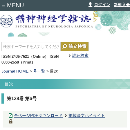
≡
MENU
ログイン
|
新規入会
詳細検索
ISSN 2436-7621（Online） ISSN
0033-2658（Print）
Journal HOME
>
号一覧
> 目次
目次
第128巻 第6号
全ページPDFダウンロード
掲載論文ハイライト