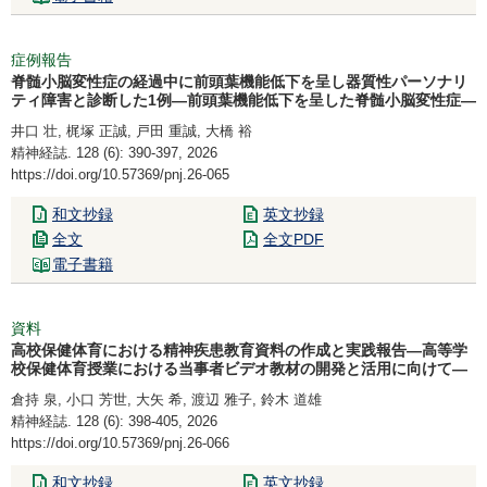
症例報告
脊髄小脳変性症の経過中に前頭葉機能低下を呈し器質性パーソナリ
ティ障害と診断した1例―前頭葉機能低下を呈した脊髄小脳変性症―
井口 壮, 梶塚 正誠, 戸田 重誠, 大橋 裕
精神経誌. 128 (6): 390-397, 2026
https://doi.org/10.57369/pnj.26-065
和文抄録
英文抄録
全文
全文PDF
電子書籍
資料
高校保健体育における精神疾患教育資料の作成と実践報告―高等学
校保健体育授業における当事者ビデオ教材の開発と活用に向けて―
倉持 泉, 小口 芳世, 大矢 希, 渡辺 雅子, 鈴木 道雄
精神経誌. 128 (6): 398-405, 2026
https://doi.org/10.57369/pnj.26-066
和文抄録
英文抄録