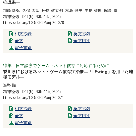
の提案―
加藤 隆弘, 久保 太聖, 松尾 敬太朗, 松島 敏夫, 中尾 智博, 館農 勝
精神経誌. 128 (6): 430-437, 2026
https://doi.org/10.57369/pnj.26-070
和文抄録
英文抄録
全文
全文PDF
電子書籍
特集 日常診療でゲーム・ネット依存に対応するために
香川県におけるネット・ゲーム依存症治療―「i Swing」を用いた地
域モデル―
海野 順
精神経誌. 128 (6): 438-445, 2026
https://doi.org/10.57369/pnj.26-071
和文抄録
英文抄録
全文
全文PDF
電子書籍