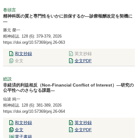
巻頭言
精神科医の質と専門性をいかに担保するか―診療報酬改定を契機に
―
勝元 榮一
精神経誌. 128 (6): 379-379, 2026
https://doi.org/10.57369/pnj.26-063
和文抄録
英文抄録
全文
全文PDF
総説
非経済的利益相反（Non-Financial Conflict of Interest）―研究の
公平性へのさらなる課題―
仙波 純一
精神経誌. 128 (6): 381-389, 2026
https://doi.org/10.57369/pnj.26-064
和文抄録
英文抄録
全文
全文PDF
電子書籍