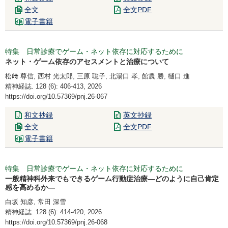
全文
全文PDF
電子書籍
特集 日常診療でゲーム・ネット依存に対応するために
ネット・ゲーム依存のアセスメントと治療について
松﨑 尊信, 西村 光太郎, 三原 聡子, 北湯口 孝, 館農 勝, 樋口 進
精神経誌. 128 (6): 406-413, 2026
https://doi.org/10.57369/pnj.26-067
和文抄録
英文抄録
全文
全文PDF
電子書籍
特集 日常診療でゲーム・ネット依存に対応するために
一般精神科外来でもできるゲーム行動症治療―どのように自己肯定
感を高めるか―
白坂 知彦, 常田 深雪
精神経誌. 128 (6): 414-420, 2026
https://doi.org/10.57369/pnj.26-068