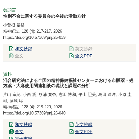
巻頭言
性別不合に関する委員会の今後の活動方針
小曽根 基裕
精神経誌. 128 (4): 217-217, 2026
https://doi.org/10.57369/pnj.26-039
和文抄録
英文抄録
全文
全文PDF
資料
混合研究法による全国の精神保健福祉センターにおける市販薬・処
方薬・大麻使用関連相談の現状と課題の分析
片山 宗紀, 小西 潤, 杉浦 寛奈, 志田 博和, 平山 照美, 島田 達洋, 小原 圭
司, 藤城 聡
精神経誌. 128 (4): 219-229, 2026
https://doi.org/10.57369/pnj.26-040
和文抄録
英文抄録
全文
全文PDF
電子書籍