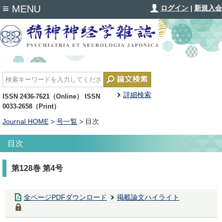
≡
MENU
ログイン
|
新規入会
詳細検索
ISSN 2436-7621（Online） ISSN
0033-2658（Print）
Journal HOME
>
号一覧
> 目次
目次
第128巻 第4号
全ページPDFダウンロード
掲載論文ハイライト