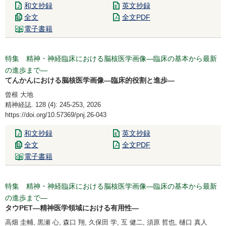
和文抄録
英文抄録
全文
全文PDF
電子書籍
特集 精神・神経臨床における脳核医学画像―臨床の基本から最新
の進歩まで―
てんかんにおける脳核医学画像―臨床的役割と進歩―
曾根 大地
精神経誌. 128 (4): 245-253, 2026
https://doi.org/10.57369/pnj.26-043
和文抄録
英文抄録
全文
全文PDF
電子書籍
特集 精神・神経臨床における脳核医学画像―臨床の基本から最新
の進歩まで―
タウPET―精神医学領域における有用性―
高畑 圭輔, 黒瀬 心, 森口 翔, 久保田 学, 互 健二, 須原 哲也, 樋口 真人