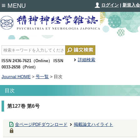
≡
MENU
ログイン
|
新規入会
詳細検索
ISSN 2436-7621（Online） ISSN
0033-2658（Print）
Journal HOME
>
号一覧
> 目次
目次
第127巻 第6号
全ページPDFダウンロード
掲載論文ハイライト