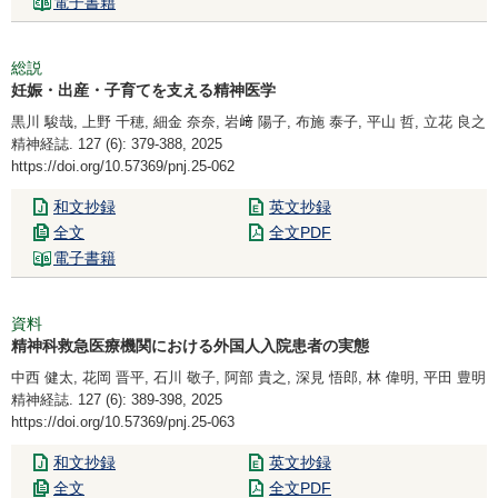
電子書籍
総説
妊娠・出産・子育てを支える精神医学
黒川 駿哉, 上野 千穂, 細金 奈奈, 岩﨑 陽子, 布施 泰子, 平山 哲, 立花 良之
精神経誌. 127 (6): 379-388, 2025
https://doi.org/10.57369/pnj.25-062
和文抄録
英文抄録
全文
全文PDF
電子書籍
資料
精神科救急医療機関における外国人入院患者の実態
中西 健太, 花岡 晋平, 石川 敬子, 阿部 貴之, 深見 悟郎, 林 偉明, 平田 豊明
精神経誌. 127 (6): 389-398, 2025
https://doi.org/10.57369/pnj.25-063
和文抄録
英文抄録
全文
全文PDF