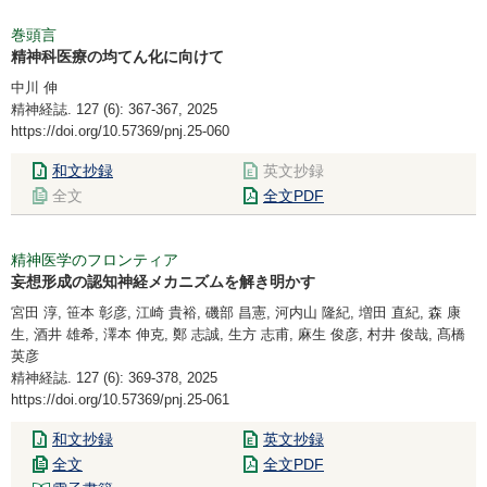
巻頭言
精神科医療の均てん化に向けて
中川 伸
精神経誌. 127 (6): 367-367, 2025
https://doi.org/10.57369/pnj.25-060
和文抄録
英文抄録
全文
全文PDF
精神医学のフロンティア
妄想形成の認知神経メカニズムを解き明かす
宮田 淳, 笹本 彰彦, 江崎 貴裕, 磯部 昌憲, 河内山 隆紀, 増田 直紀, 森 康
生, 酒井 雄希, 澤本 伸克, 鄭 志誠, 生方 志甫, 麻生 俊彦, 村井 俊哉, 髙橋
英彦
精神経誌. 127 (6): 369-378, 2025
https://doi.org/10.57369/pnj.25-061
和文抄録
英文抄録
全文
全文PDF