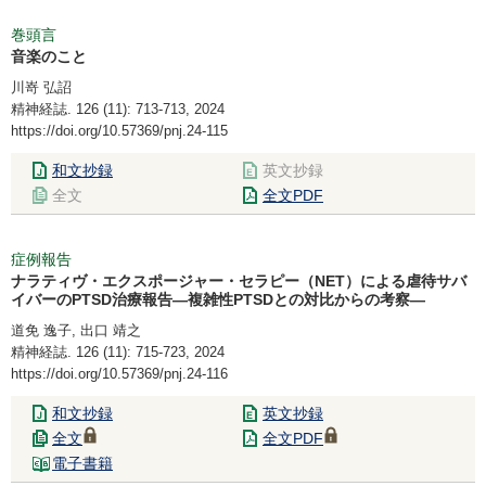
巻頭言
音楽のこと
川嵜 弘詔
精神経誌. 126 (11): 713-713, 2024
https://doi.org/10.57369/pnj.24-115
和文抄録
英文抄録
全文
全文PDF
症例報告
ナラティヴ・エクスポージャー・セラピー（NET）による虐待サバ
イバーのPTSD治療報告―複雑性PTSDとの対比からの考察―
道免 逸子, 出口 靖之
精神経誌. 126 (11): 715-723, 2024
https://doi.org/10.57369/pnj.24-116
和文抄録
英文抄録
全文
全文PDF
電子書籍