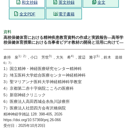
和文抄録
英文抄録
全文
全文PDF
電子書籍
資料
高校保健体育における精神疾患教育資料の作成と実践報告―高等学
校保健体育授業における当事者ビデオ教材の開発と活用に向けて―
1）2）
3）
4）
5）
倉持 泉
, 小口 芳世
, 大矢 希
, 渡辺 雅子
, 鈴木 道雄
6）7）
1）国立精神・神経医療研究センター精神科
2）埼玉医科大学総合医療センター神経精神科
3）聖マリアンナ医科大学神経精神科学教室
4）京都第二赤十字病院こころの医療科
5）新宿神経クリニック
6）医療法人高田西城会糸魚川診療所
7）医療法人社団四方会有沢橋病院
精神神経学雑誌 128: 398-405, 2026
https://doi.org/10.57369/pnj.26-066
受付日：2025年10月20日