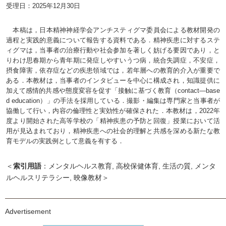
受理日：2025年12月30日
本稿は，日本精神神経学会アンチスティグマ委員会による教材開発の
過程と実践的意義について報告する資料である．精神疾患に対するステ
ィグマは，当事者の治療行動や社会参加を著しく妨げる要因であり，と
りわけ思春期から青年期に発症しやすいうつ病，統合失調症，不安症，
摂食障害，依存症などの疾患領域では，若年層への教育的介入が重要で
ある．本教材は，当事者のインタビューを中心に構成され，知識提供に
加えて感情的共感や態度変容を促す「接触に基づく教育（contact—base
d education）」の手法を採用している．撮影・編集は専門家と当事者が
協働して行い，内容の倫理性と実効性が確保された．本教材は，2022年
度より開始された高等学校の「精神疾患の予防と回復」授業において活
用が見込まれており，精神疾患への社会的理解と共感を深める新たな教
育モデルの実践例として意義を有する．
＜
索引用語
：メンタルヘルス教育, 高校保健体育, 生活の質, メンタ
ルヘルスリテラシー, 映像教材＞
Advertisement