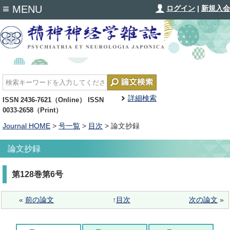
≡
MENU
ログイン
|
新規入会
詳細検索
ISSN 2436-7621（Online） ISSN
0033-2658（Print）
Journal HOME
>
号一覧
>
目次
> 論文抄録
論文抄録
第128巻第6号
«
前の論文
↑
目次
次の論文
»