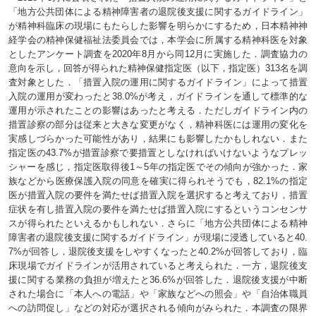
「地方公共団体による精神障害者の退院後支援に関するガイドライン」
が精神科臨床の現場にもたらした影響を明らかにするため，日本精神神
経学会の精神保健福祉法委員会では，本学会に所属する精神科医を対象
としたアンケート調査を2020年8月から同12月に実施した．調査協力の
意向を示し，回答が得られた精神保健指定医（以下，指定医）313名を調
査対象とした．「措置入院の運用に関するガイドライン」によって措置
入院の運用が変わったと38.0%が考え，ガイドラインを通して標準的な
運用が示されたことの影響はあったと考える．ただしガイドライン内の
措置診察の部分は従来と大きな変更がなく，精神科医には運用の変化を
実感しづらかった可能性があり，結果にも影響したかもしれない．また
指定医の43.7%が措置診察で要措置としなければいけないようなプレッ
シャーを感じ，指定医取得後1～5年の指定医でその傾向が強かった．家
族などから医療保護入院の同意を確実に得られそうでも，82.1%の指定
医が措置入院の要件を満たせば措置入院を選択すると考えており，措置
症状を有し措置入院の要件を満たせば措置入院にするというコンセンサ
スが得られたといえるかもしれない．さらに「地方公共団体による精神
障害者の退院後支援に関するガイドライン」が現場に浸透していると40.
7%が回答し，退院後支援をしやすくなったと40.2%が回答しており，臨
床現場でガイドラインが活用されていると考えられた．一方，退院後支
援に関する業務の負担が増えたと36.6%が回答した．退院後支援が中断
された場合に「本人への電話」や「家族などへの照会」や「自治体職員
への訪問促し」などの対応が選択される傾向がみられた．本調査の限界