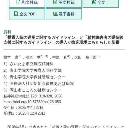
和文抄録
英文抄録
全文
全文PDF
電子書籍
資料
「措置入院の運用に関するガイドライン」と「精神障害者の退院後
支援に関するガイドライン」の導入が臨床現場にもたらした影響
1）
2）3）
4）
5）
根本 康
, 稲垣 中
, 中島 直
, 太田 順一郎
1）さいたま市立病院精神科
2）青山学院大学教育人間科学部
3）青山学院大学保健管理センター
4）医療法人社団新新会多摩あおば病院
5）岡山市こころの健康センター
精神神経学雑誌 128: 318-328, 2026
https://doi.org/10.57369/pnj.26-053
受付日：2025年7月27日
受理日：2025年12月23日
2018年3月に公表された「措置入院の運用に関するガイドライン」と