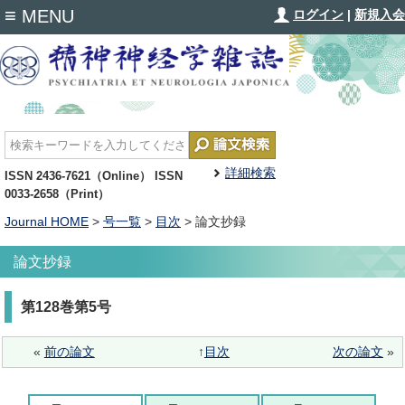
≡
MENU
ログイン
|
新規入会
詳細検索
ISSN 2436-7621（Online） ISSN
0033-2658（Print）
Journal HOME
>
号一覧
>
目次
> 論文抄録
論文抄録
第128巻第5号
«
前の論文
↑
目次
次の論文
»