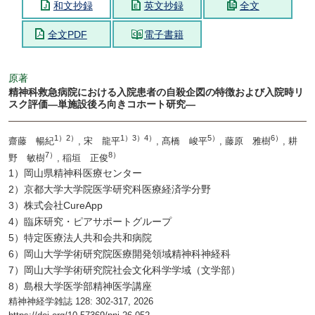
和文抄録
英文抄録
全文
全文PDF
電子書籍
原著
精神科救急病院における入院患者の自殺企図の特徴および入院時リ
スク評価―単施設後ろ向きコホート研究―
1）2）
1）3）4）
5）
6）
齋藤 暢紀
, 宋 龍平
, 髙橋 峻平
, 藤原 雅樹
, 耕
7）
8）
野 敏樹
, 稲垣 正俊
1）岡山県精神科医療センター
2）京都大学大学院医学研究科医療経済学分野
3）株式会社CureApp
4）臨床研究・ピアサポートグループ
5）特定医療法人共和会共和病院
6）岡山大学学術研究院医療開発領域精神科神経科
7）岡山大学学術研究院社会文化科学学域（文学部）
8）島根大学医学部精神医学講座
精神神経学雑誌 128: 302-317, 2026