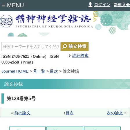
≡
MENU
ログイン
|
新規入会
詳細検索
ISSN 2436-7621（Online） ISSN
0033-2658（Print）
Journal HOME
>
号一覧
>
目次
> 論文抄録
論文抄録
第128巻第5号
«
前の論文
↑
目次
次の論文
»