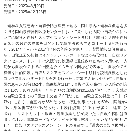
https://doi.org/10.57369/pnj.26-052
受付日：2025年8月28日
受理日：2025年12月23日
精神科入院患者の自殺予防は重要である．岡山県内の精神科救急を多
く担う岡山県精神科医療センターにおいて発生した入院中自殺企図につ
いての記述と自殺リスクアセスメントシート各項目の該当と入院中自殺
企図との関連の探索を目的として単施設後ろ向きコホート研究を行っ
た．2014年4月から2017年7月の入院を対象とし，背景情報は診療録か
ら，自殺企図の情報はインシデントレポートなどから取得し，自殺リス
クアセスメントシートは入院時に診療録に登録されたものを用いた．入
院から自殺企図までの日数をタイムライン図などで表示し，自殺企図の
有無を目的変数，自殺リスクアセスメントシート項目を説明変数とした
コックス比例ハザード回帰分析を行った．対象の入院は4,607件，自殺企
図のあった入院は52件，自殺既遂は1件，自殺企図が発生した入院の割合
は1.13%，10万入院人・年あたりの自殺既遂は150.97件だった．入院か
ら自殺企図までの日数は中央値13.5日だった．自殺企図の発生は日中（7
7%）に多く，自室内が85%だった．行動制限はなしが50%，隔離が4
2%，身体拘束が2.0%だった．手段は絞首（42%）が多く，縊首（3
3%），リストカット・服毒・過量服薬などが続いた．自殺企図には衣
服，タオル，電気コードなどと，ベッド柵，家具，トイレなどが使用さ
れた．自殺リスクアセスメントシートの項目では「過去の自殺企図/希死