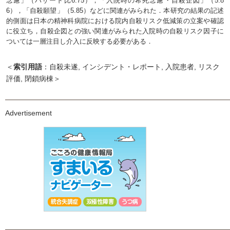
念慮」（ハザード比6.75），「入院時の希死念慮・自殺企図」（5.8
6），「自殺願望」（5.85）などに関連がみられた．本研究の結果の記述
的側面は日本の精神科病院における院内自殺リスク低減策の立案や確認
に役立ち，自殺企図との強い関連がみられた入院時の自殺リスク因子に
ついては一層注目し介入に反映する必要がある．
＜
索引用語
：自殺未遂, インシデント・レポート, 入院患者, リスク
評価, 閉鎖病棟＞
Advertisement