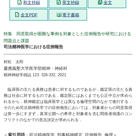
和文抄録
英文抄録
全文
全文PDF
電子書籍
特集 同意取得が困難な事例を対象とした症例報告や研究における
問題点と課題
司法精神医学における症例報告
村松 太郎
慶應義塾大学医学部精神・神経科
精神神経学雑誌 123: 326-332, 2021
臨床医の主たる責務は患者に対するものであるが，鑑定医の主たる責
務は社会に対するものである．鑑定医にはあくまでも公正中立が求めら
れるから，精神鑑定は臨床医学とは異なる倫理空間のなかで進行する．
そのため司法精神医学での症例報告においては，対象者からの同意取得
は第一歩にすぎず，真実公開への希求と対象者を含む関係者保護のコン
フリクトのなかでの意志決定が求められる．
＜
索引用語
：司法精神医学, 刑事精神鑑定, 症例報告, 倫理＞