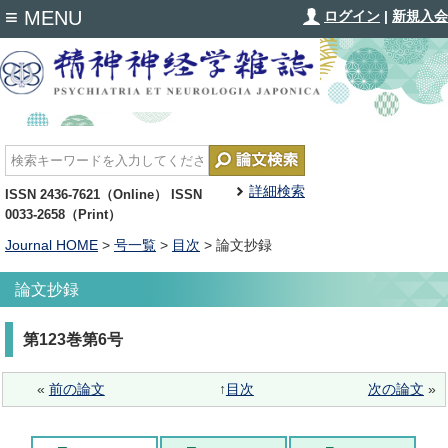
≡
MENU
ログイン
|
新規入会
詳細検索
ISSN 2436-7621（Online） ISSN
0033-2658（Print）
Journal HOME
>
号一覧
>
目次
> 論文抄録
論文抄録
第123巻第6号
«
前の論文
↑
目次
次の論文
»