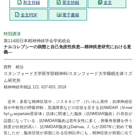
和文抄録
英文抄録
全文
全文PDF
電子書籍
特別講演
第114回日本精神神経学会学術総会
ナルコレプシーの病態と自己免疫性疾患―精神疾患研究における意
義―
西野 精治
スタンフォード大学医学部精神科/スタンフォード大学睡眠生体リズ
ム研究所
精神神経学雑誌 121: 637-653, 2019
近年，多彩な精神症状や，ジスキネジア，けいれん発作，自律神経症
状や中枢性の呼吸抑制，意識障害などの症状を呈する抗NMDAR（
N
-met
hyl-
-aspartate受容体）抗体に関連した脳炎（抗NMDAR脳炎）の存在が
D
話題になっている．抗NMDAR脳炎は若年女性に多く，卵巣奇形腫を伴う
頻度が比較的高い．抗NMDAR脳炎はDalmau, J. らが2007年に初めて報
告したが，脳炎症状が前面に出る症例以外にも，精神症状が前面に出て