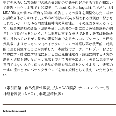
非定型あるいは緊張病型の統合失調症の初発を想起させる症例が相次い
で報告された．本邦でも2012年，Tsutsui, K., Kanbayashi, T. らが，抗N
MDAR脳炎の個々の症例を詳細に報告し，その病像を類型化した．統合
失調症全体からすれば，抗NMDAR脳炎の関与が疑われる症例は一部かも
しれないが，いわゆる内因性精神病の異種性と，その原因を考えるうえ
で，統合失調症の診断・治療を受けた患者の一部に自己免疫性脳炎が関
与した症例があるということは非常に重要な発見である．著者は睡眠研
究に携わっているが，長年の研究対象であるナルコレプシーも，自己免
疫異常によりオレキシン（ハイポクレチン）の神経脱落が後天的，特異
的に生じ発症することが判明した．本総説では，ナルコレプシーおよび
精神医学・睡眠医学領域における自己免疫性脳炎・脳症に関する研究の
歴史と進展を追いながら，私感も交えて考察を加えた．著者は免疫学が
専門ではないので，個々の発見の詳細を読み取るというよりも，研究の
一連の流れとそのバックグラウンドを知る資料として捉えていただきた
い．
＜
索引用語
：自己免疫性脳炎, 抗NMDAR脳炎, ナルコレプシー, 視
神経脊髄炎（NMO）, 非定型精神病＞
Advertisement