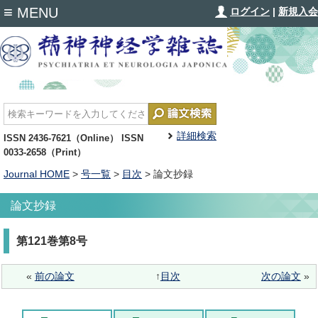
≡
MENU
ログイン
|
新規入会
詳細検索
ISSN 2436-7621（Online） ISSN
0033-2658（Print）
Journal HOME
>
号一覧
>
目次
> 論文抄録
論文抄録
第121巻第8号
«
前の論文
↑
目次
次の論文
»